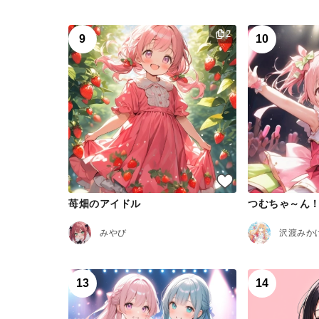
2
9
10
苺畑のアイドル
つむちゃ～ん
みやび
沢渡みか
13
14