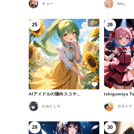
キョー
furu_
3
25
26
AIアイドルの陽向スコヤちゃん
かみたしろ
ガボドゲ
29
30