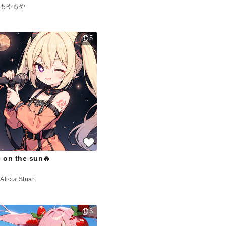
もやもや
5
e on the sun🔥
Alicia Stuart
3