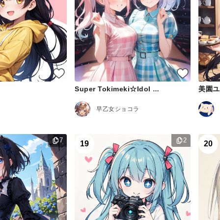
美園ユ
Super Tokimeki☆Idol Club
早乙女ショコラ
7
2
19
20