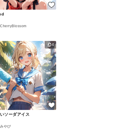
ed
CherryBlossom
4
いソーダアイス
みやび