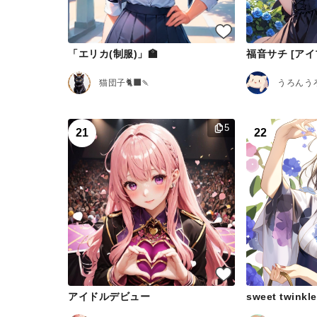
「エリカ(制服)」🏫
福音サチ [アイ
猫団子🐈‍⬛🍡
5
21
22
アイドルデビュー
sweet twinkle