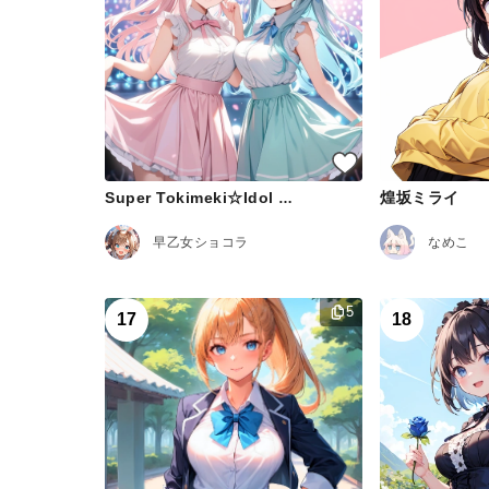
煌坂ミライ
Super Tokimeki☆Idol Club
早乙女ショコラ
なめこ
5
17
18