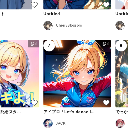
ット
Untitled
Untitl
CherryBlossom
8
8
7
8
でっか
アイプロコラボ記念スタンプ
アイプロ「Let's dance lesson！」
JACK