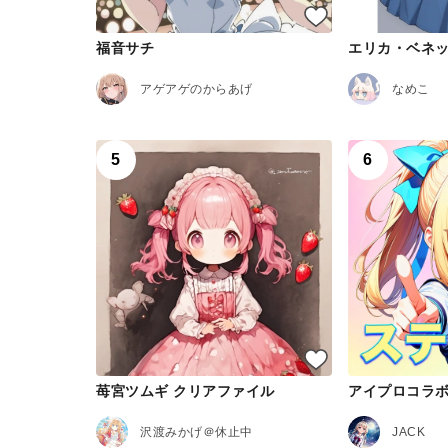
福音サチ
エリカ・ベネ
アゲアゲのからあげ
なめこ
5
6
苺宮ツムギ クリアファイル
沢渡みかげ＠休止中
JACK