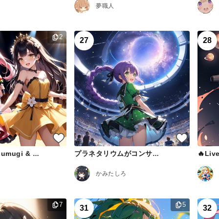
夢職人
2
27
28
🔥Liv
Ichigomiya Tsumugi & Kirasaka Mirai
プラネタリウムがコンサート会場
かみたしろ
7
5
31
32