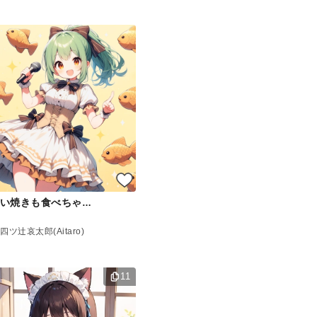
君のたい焼きも食べちゃうぞ
四ツ辻哀太郎(Aitaro)
11