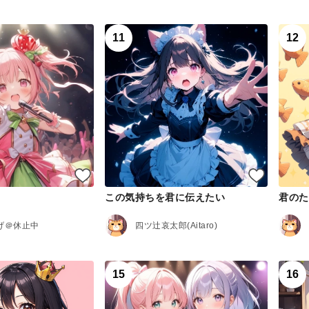
11
12
！
この気持ちを君に伝えたい
げ＠休止中
四ツ辻哀太郎(Aitaro)
15
16