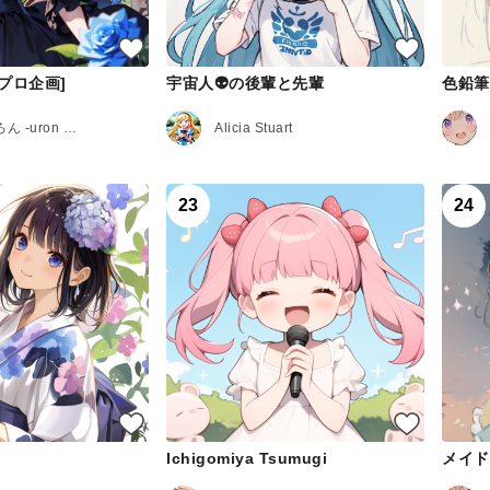
プロ企画]
宇宙人👽の後輩と先輩
うろんうろん -uron uron-
Alicia Stuart
23
24
Ichigomiya Tsumugi