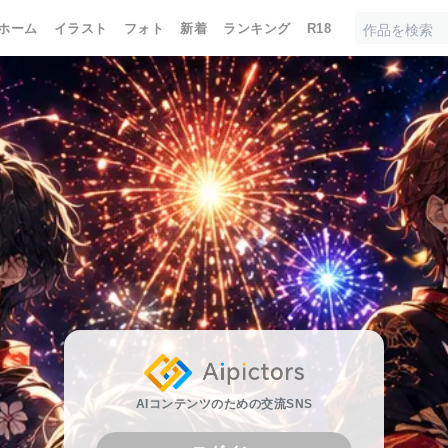
ホーム
イラスト
フォト
新着
ランキング
R18
AIコンテンツのための交流SNS