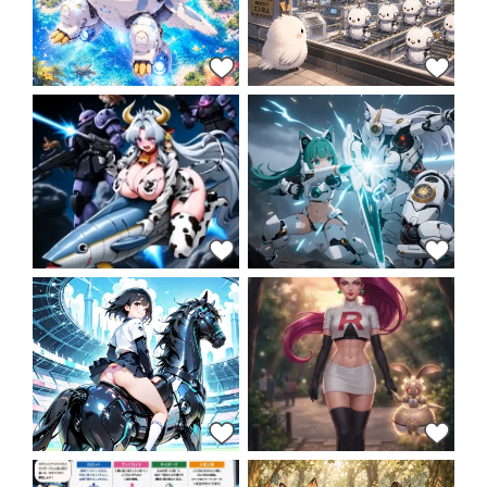
68
52
50
48
50
47