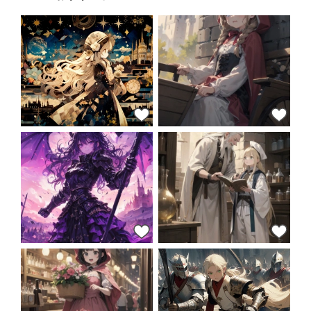
56
41
40
40