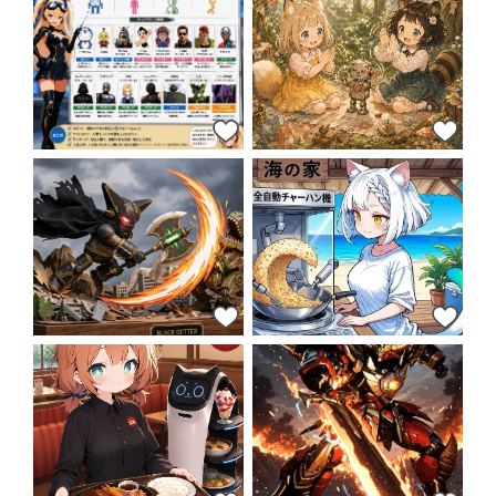
48
46
44
44