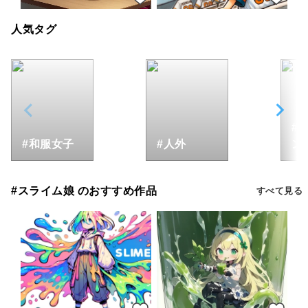
人気タグ
#
#和服女子
#人外
ン
#スライム娘 のおすすめ作品
すべて見る