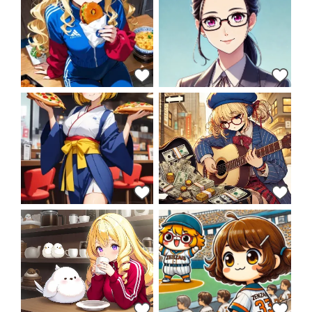
34
35
37
43
46
49