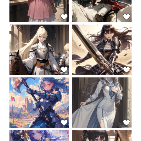
36
31
25
25
24
23