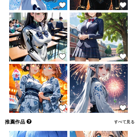
21
25
20
18
23
30
推薦作品
すべて見る