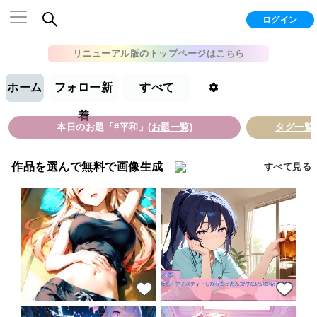
ログイン
リニューアル版のトップページはこちら
ホーム
フォロー新
すべて
着
本日のお題「#平和」
(お題一覧)
タグ一覧
作品を選んで無料で画像生成
すべて見る
14
18