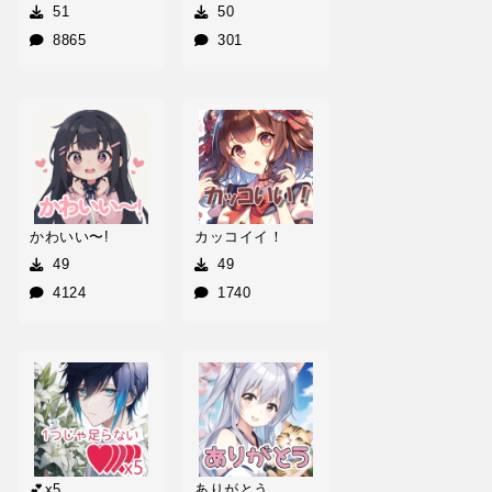
51
50
8865
301
かわいい〜!
カッコイイ！
49
49
4124
1740
💕x5
ありがとう