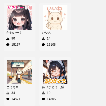
かわいー！！
いいね
90
14
15167
15108
どうも!!
ありがとう（猫耳眼鏡メイド）
34
19
14871
14805