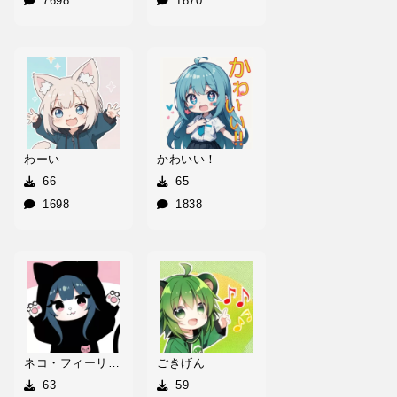
7698
1870
わーい
かわいい！
66
65
1698
1838
ネコ・フィーリング
ごきげん
63
59