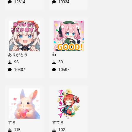
12814
10934
ありがとう
👍
96
30
10807
10597
すき
すてき
115
102