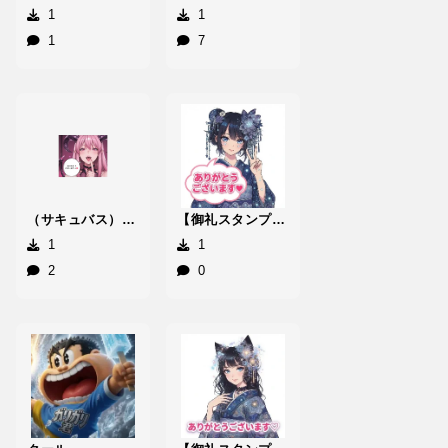
1
1
1
7
（サキュバス）ありがとうございますっ！
【御礼スタンプ】牧氏麻つんぱG5
1
1
2
0