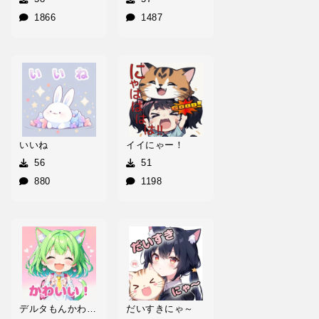
1866
1487
いいね
イイにゃー！
56
51
880
1198
デルタもんかわいい！
だいすきにゃ～