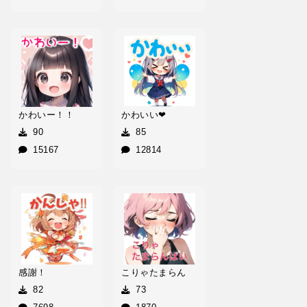
かわいー！！
かわいい❤
90
85
15167
12814
感謝！
こりゃたまらん
82
73