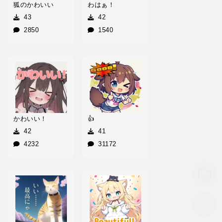
狐のかわいい
わはぁ！
43
42
2850
1540
かわいい！
👍
42
41
4232
31172