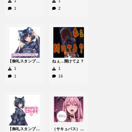
1
1
1
2
【御礼スタンプ】白白咲みすと_|
ねぇ…開けてよ？
1
1
1
16
【御礼スタンプ】愚麗洲667らぴこ
（サキュバス）ありがとうございますっ💖