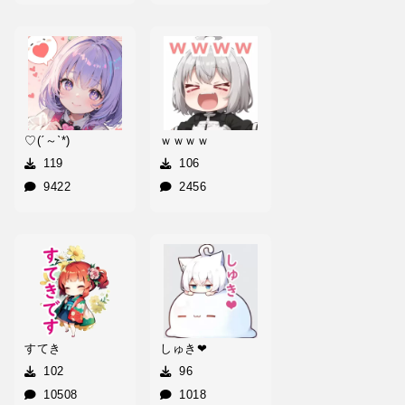
♡(ˊ～ˋ*)
ｗｗｗｗ
119
106
9422
2456
すてき
しゅき❤
102
96
10508
1018