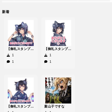
新着
【御礼スタンプ】縁音寺めるなんな
【御礼スタンプ】彩玖和℗たゆゆゆ
Layer1
Layer2
Layer3
Preview
1
1
1
1
追加
文字色:
フォント:
縁取り:
文字サイズ:
96
px
縦書き
縁取りサイズ:
2
px
effect
english
hudemoj
japanese
parts
i
【御礼スタンプ】氣流布[]ちるぁ
案山子ですな