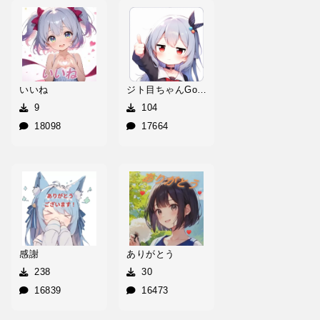
いいね
ジト目ちゃんGood！
9
104
18098
17664
感謝
ありがとう
238
30
16839
16473