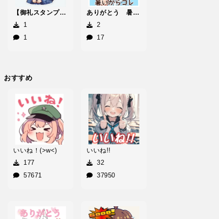
【御礼スタンプ】東照宮ももりん(PR)
ありがとう 暑いからアイスキャンディー4
1
2
1
17
おすすめ
いいね！(>w<)
いいね!!
177
32
57671
37950