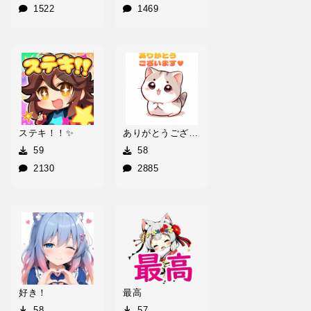
1522
1469
ステキ！！✨
ありがとうございます♥
59
58
2130
2885
好き！
最高
58
57