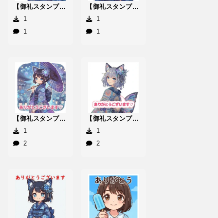
【御礼スタンプ】智亜里庵..かるめん
【御礼スタンプ】白神園＄う~ぱー1
1
1
1
1
【御礼スタンプ】銀羅院PPPぴんちゃぽ
【御礼スタンプ】紺空瑠|||けぁりぃ
1
1
2
2