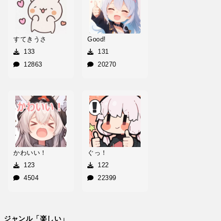
すてきうさ
Good!
133
131
12863
20270
かわいい！
ぐっ！
123
122
4504
22399
ジャンル「楽しい」