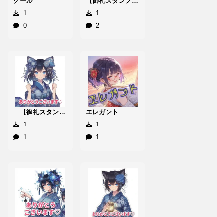
クール
【御礼スタンプ】覇神楽Δらんちゃむ
1
1
0
2
【御礼スタンプ】唯我浜++ぱらら
エレガント
1
1
1
1