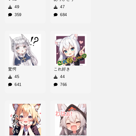
49
47
359
684
驚愕
これ好き
45
44
641
766