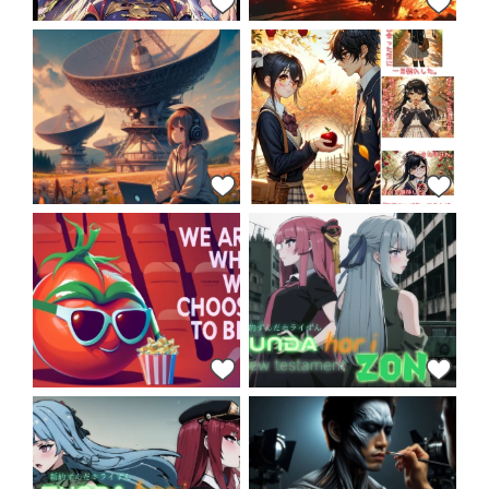
92
85
73
70
70
66