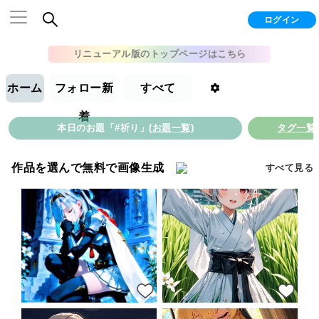
ログイン
リニューアル版のトップページはこちら
ホーム
フォロー新
すべて
着
本日のお題「#祈り」
(お題一覧)
タグ一覧
作品を選んで無料で画像生成
すべて見る
24
21