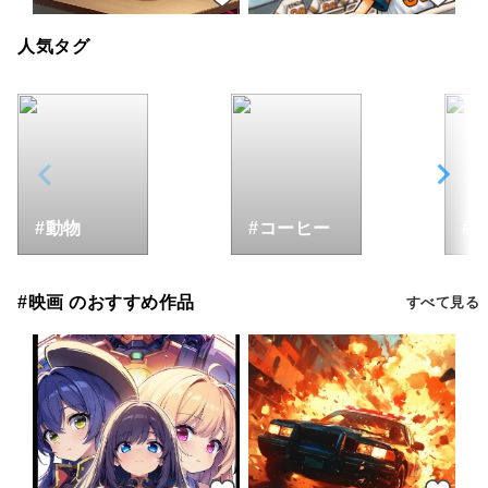
人気タグ
#動物
#コーヒー
#
#映画 のおすすめ作品
すべて見る