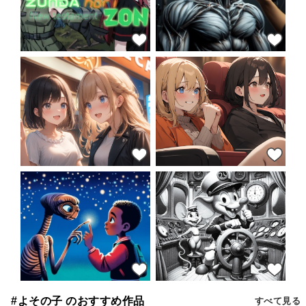
62
62
58
56
53
52
#よその子 のおすすめ作品
すべて見る