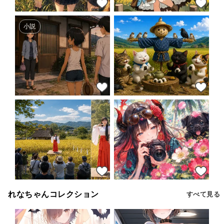
43
43
小説
42
42
44
44
れなちゃんコレクション
すべて見る