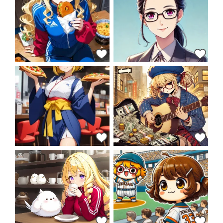
34
35
37
43
46
49