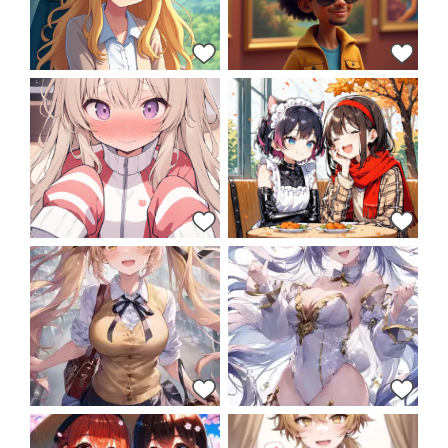
40
37
36
37
14
13