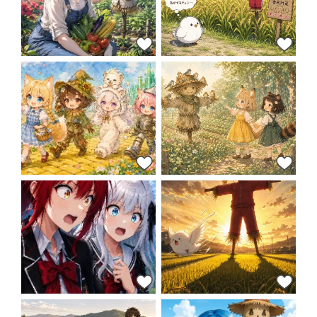
70
56
51
48
48
45