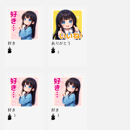
好き
ありがとう
41
好き
好き
1
1