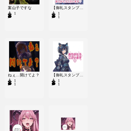
案山子ですな
【御礼スタンプ】白白咲みすと_|
1
1
1
ねぇ…開けてよ？
【御礼スタンプ】愚麗洲667らぴこ
1
1
16
1