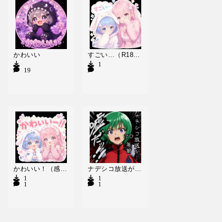
かわいい
すごい…（R18等）
1
19
かわいい！（感激）
ナデシコ放送が…30年前… 嘘だッ！！
1
1
1
16