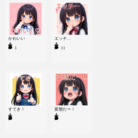
かわいい
エッチ…
431
112
すてき！
変態だー！