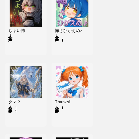
ちょい怖
怖さひかえめ♪
21
クマ？
Thanks!
1
1
1