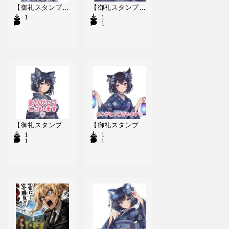
【御礼スタンプ】桃猫山ぷるりん
【御礼スタンプ】縁音寺めるなんな
1
1
1
【御礼スタンプ】彩玖和℗たゆゆゆ
【御礼スタンプ】氣流布[]ちるぁ
1
1
1
1