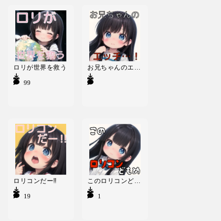
ロリが世界を救う
お兄ちゃんのエッチ…！
99
ロリコンだー‼︎
このロリコンどもめ
19
17