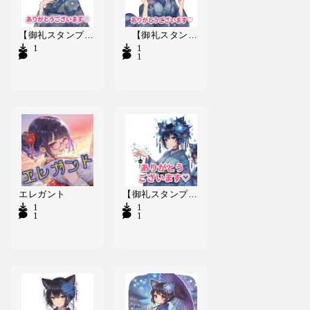
【御礼スタンプ】覇神楽Δらんちゃむ
【御礼スタンプ】唯我浜++ぱらら
1
1
1
エレガント
【御礼スタンプ】智亜里庵..かるめん
1
1
1
1