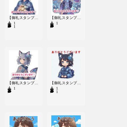
【御礼スタンプ】白神園＄う~ぱー1
【御礼スタンプ】銀羅院PPPぴんちゃぽ
1
1
1
【御礼スタンプ】紺空瑠|||けぁりぃ
【御礼スタンプ】東照宮ももりん(PR)
1
1
1