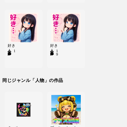
好き
好き
1
1
92
同じジャンル「人物」の作品