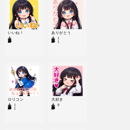
いいね！
ありがとう
21
1543
ロリコン
大好き
10
9
152