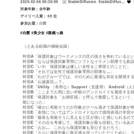
2025-02-06 00:30:00
StableDiffusion
StableDiffusion
対象年齢：全年齢
デイリー入賞： 69 位
参加お題：
白髪
#白髪
#美少女
#眼鏡っ娘
（とある組織の極秘会議）

幹部A「保護対象はワークメンズの圧の強さを怖れているとい
幹部B「ならば保護対象専用にソフトなイケメン部隊でも創設
幹部C「いや　保護対象は優しい女性をご希望とのことだ」

幹部D「それでは女性で保護対象専用の部隊を…」

幹部E「わがグループでは、そのために最適な存在を開発する
幹部A「お披露目…？」

幹部E「Utility （有用な）Support（支援用） Andr
幹部B「ここまで人間に近い外観のアンドロイドを製造する技
幹部E「保護対象を「お師匠様」と呼んで敬愛してるという、
能になった」

幹部C「確かに有能そうだが印象がクール過ぎて保護対象が怖
幹部E「表情についてはアンドロイドなので感情表現の学習や
幹部D「服装も有能そうに見えると圧が強いと感じられるので
幹部E「その点を考慮して、保護対象が最も信頼しているあの
幹部C「おお…　これなら保護対象も安心するだろう」

幹部E「さらに保護対象に親近感を持っていただくために、う