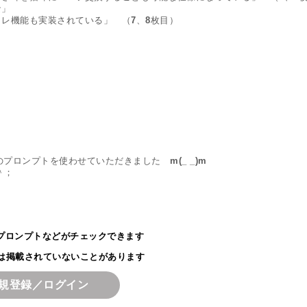
」

レ機能も実装されている」　（7、8枚目）

のプロンプトを使わせていただきました　m(_ _)m

プロンプトなどがチェックできます
ては掲載されていないことがあります
規登録／ログイン