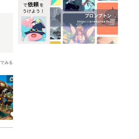
グでみる
8
6
2