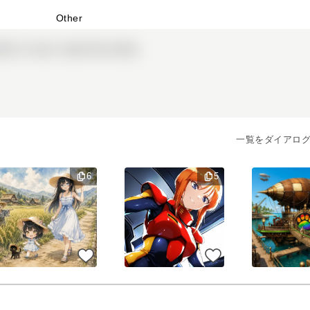
Other
iled), one girl, angel Descending
一覧をダイアロ
6
5