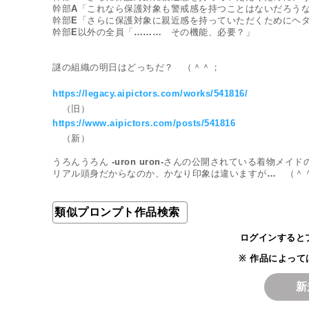
幹部A「これなら保護対象も警戒感を持つことはないだろうな
幹部E「さらに保護対象に親近感を持っていただくためにヘタ
幹部E以外の全員「………　その機能、必要？」

謎の組織の明日はどっちだ？　（＾＾；

https://legacy.aipictors.com/works/541816/
https://www.aipictors.com/posts/541816
　（新）

うろんうろん -uron uron-さんの公開されている着物メイド
類似プロンプト作品検索
ログインすると
※ 作品によっ
新