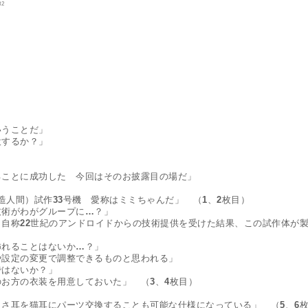
32
うことだ」

するか？」

ことに成功した　今回はそのお披露目の場だ」

oid（人造人間）試作33号機　愛称はミミちゃんだ」　（1、2枚目）

術がわがグループに…？」

自称22世紀のアンドロイドからの技術提供を受けた結果、この試作体が
れることはないか…？」

設定の変更で調整できるものと思われる」

はないか？」

お方の衣装を用意しておいた」　（3、4枚目）

さ耳を猫耳にパーツ交換することも可能な仕様になっている」　（5、6枚