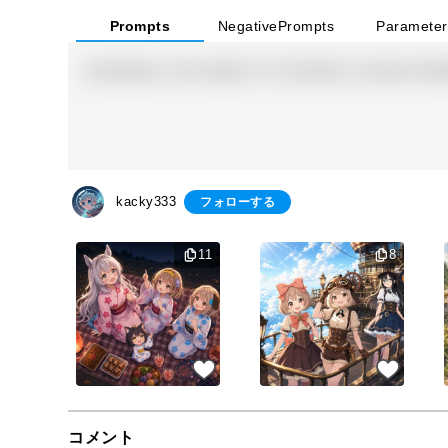
Prompts
Negative
Prompts
Parameter
(masterpiece, best quality:1.3), illustration, (extream deta
kacky333
フォローする
11
8
コメント