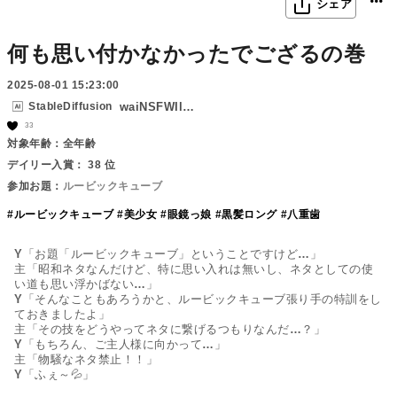
シェア
何も思い付かなかったでござるの巻
2025-08-01 15:23:00
StableDiffusion
waiNSFWIllustrious_v80
33
対象年齢：全年齢
デイリー入賞： 38 位
参加お題：
ルービックキューブ
#ルービックキューブ
#美少女
#眼鏡っ娘
#黒髪ロング
#八重歯
Y「お題「ルービックキューブ」ということですけど…」

主「昭和ネタなんだけど、特に思い入れは無いし、ネタとしての使
い道も思い浮かばない…」

Y「そんなこともあろうかと、ルービックキューブ張り手の特訓をし
ておきましたよ」

主「その技をどうやってネタに繋げるつもりなんだ…？」

Y「もちろん、ご主人様に向かって…」

主「物騒なネタ禁止！！」

Y「ふぇ～💦」
