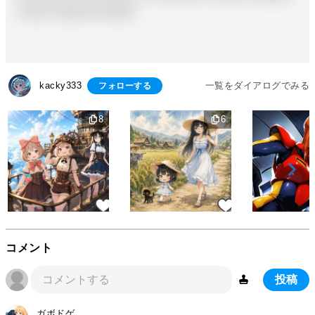
one girl, angel Descending
kacky333
一覧をダイアログでみる
フォローする
8
6
コメント
投稿
ガボドゲ